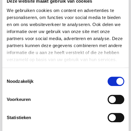
Deze website maakt gebruik van cookies
Wat is gedekt?
We gebruiken cookies om content en advertenties te
Mijn aansprakelijkheid, mijn passagiers en
derden
personaliseren, om functies voor social media te bieden
en om ons websiteverkeer te analyseren. Ook delen we
Burgerlijke aansprakelijkheid
informatie over uw gebruik van onze site met onze
Mijn voertuig
partners voor social media, adverteren en analyse. Deze
partners kunnen deze gegevens combineren met andere
Glasbreuk
informatie die u aan ze heeft verstrekt of die ze hebben
verzameld op basis van uw gebruik van hun services.
Brand
Toestemmingsselectie
Natuurkrachten en dieren
Noodzakelijk
Diefstal of poging tot diefstal
Voorkeuren
Materiële schade (vandalisme)
Mijn mobiliteit
Statistieken
Bijstand na ongeval + vervangwagen