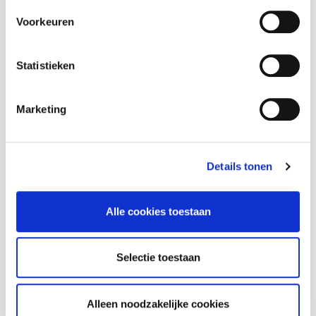
verzekering BA.
Voorkeuren
De betwisting van kosten en honoraria
van de personen die de verdediging van
uw belangen verzekeren in het kader
Statistieken
van het huidige contract.
Marketing
Voordelen van onze rechtsbijstand
Details tonen
Om uw juridische belangen optimaal te
beschermen werken wij samen met Arces, een
erkende specialist op het vlak van rechtsbijstand.
Alle cookies toestaan
Met haar rechtsbijstand Artikel 1 past Arces het
volgende principe toe: “als u op de Belgische markt
Selectie toestaan
een polis rechtsbijstand Auto vindt die u betere
voorwaarden biedt bij het afhandelen van uw
schadegeval, dan engageren wij ons om u dezelfde
Alleen noodzakelijke cookies
voorwaarden te bieden."