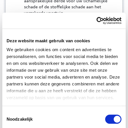
aansprakelijke derde voor uw lichamelijke
schade of de stoffelijke schade aan het
verzekerde voertuig.
Wij dekken uw strafrechtelijke verdediging
als u wordt vervolgd voor eender welke
overtreding van de reglementering
betreffende de verkeersveiligheid.
Deze website maakt gebruik van cookies
Als een gerechtelijke procedure zich
opdringt, dan kunt u vrij uw advocaat kiezen.
We gebruiken cookies om content en advertenties te
personaliseren, om functies voor social media te bieden
Boetes, opdeciemen en strafrechtelijke
en om ons websiteverkeer te analyseren. Ook delen we
transacties.
informatie over uw gebruik van onze site met onze
De schadevergoeding en de kosten waartoe u
partners voor social media, adverteren en analyse. Deze
wordt veroordeeld.
Schadegevallen als gevolg van:
partners kunnen deze gegevens combineren met andere
Het gebruik van een luchtvaartuig, een
informatie die u aan ze heeft verstrekt of die ze hebben
boot met een motor van meer dan 5 CV
verzameld op basis van uw gebruik van hun services.
DIN of een zeilboot van meer dan 300
kilo.
Toestemmingsselectie
Het beoefenen van de jacht.
Noodzakelijk
Het gebruik van een zelfrijdend voertuig
dat onderworpen is aan de verplichte