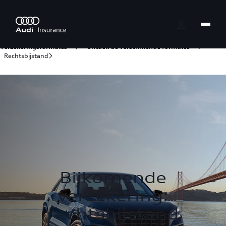
Skip to Main Content
Verzekeringsformules
Ontdek de verschillende formules
Rechtsbijstand
Bijkomende
verzekering:
rechtsbijstand